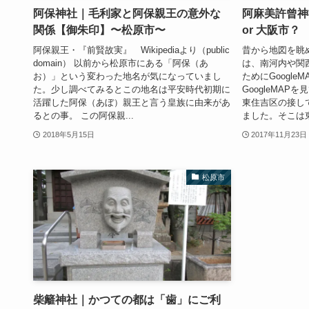
阿保神社｜毛利家と阿保親王の意外な
阿麻美許曾神
関係【御朱印】〜松原市〜
or 大阪市？
阿保親王・『前賢故実』 Wikipediaより（public
昔から地図を眺
domain） 以前から松原市にある「阿保（あ
は、南河内や関
お）」という変わった地名が気になっていまし
ためにGoogl
た。少し調べてみるとこの地名は平安時代初期に
GoogleMA
活躍した阿保（あぼ）親王と言う皇族に由来があ
東住吉区の接し
るとの事。 この阿保親...
ました。そこは東
2018年5月15日
2017年11月23日
松原市
柴籬神社｜かつての都は「歯」にご利