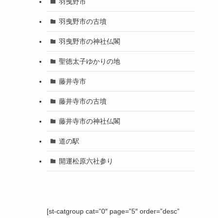
羽曳野市
羽曳野市の古墳
羽曳野市の神社仏閣
聖徳太子ゆかりの地
藤井寺市
藤井寺市の古墳
藤井寺市の神社仏閣
道の駅
開運松原六社参り
[st-catgroup cat=”0″ page=”5″ order=”desc”