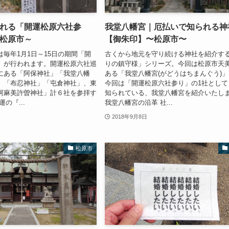
れる「開運松原六社参
我堂八幡宮｜厄払いで知られる神
松原市～
【御朱印】〜松原市〜
毎年1月1日～15日の期間「開
古くから地元を守り続ける神社を紹介す
」が行われます。開運松原六社巡
りの鎮守様」シリーズ。今回は松原市天
にある「阿保神社」「我堂八幡
ある「我堂八幡宮(がどうはちまんぐう)
」「布忍神社」「屯倉神社」、東
今回は「開運松原六社参り」の1社として
阿麻美許曽神社」計６社を参拝す
知られている、我堂八幡宮を紹介いたし
の『...
我堂八幡宮の沿革 社...
2018年9月8日
松原市