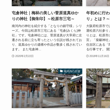
屯倉神社｜梅林の美しい菅原道真ゆか
年初めに行わ
りの神社【御朱印】～松原市三宅～
り」とは？～
南河内の神社を紹介する「となりの鎮守様」シリ
大阪府松原市では
ーズ。今回は松原市三宅にある「屯倉(みくら)神
運松原六社参り
社」です。屯倉神社には、菅原道真が大宰府に左
りとは、松原市
遷される前に立ち寄ったという伝説が残されてお
宮」「柴籬神社
り、道真ゆかりの遺構や作品が数多く残されてい
住吉区にある「
ます。 また屯倉神...
る行事です。 開運
2020年2月22日
2018年11月16日
南河内の古墳