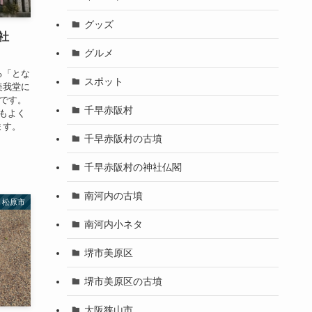
グッズ
社
グルメ
る「とな
スポット
美我堂に
」です。
千早赤阪村
もよく
ます。
千早赤阪村の古墳
千早赤阪村の神社仏閣
南河内の古墳
松原市
南河内小ネタ
堺市美原区
堺市美原区の古墳
大阪狭山市