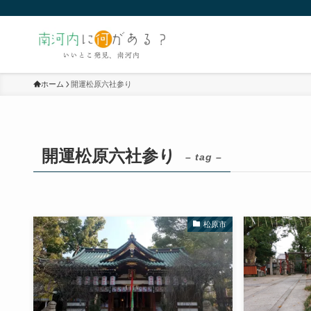
ホーム
開運松原六社参り
開運松原六社参り
– tag –
松原市