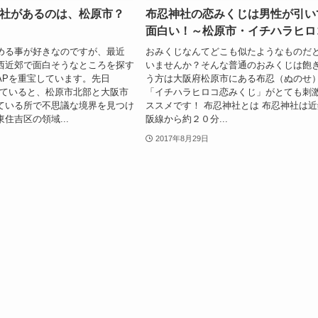
社があるのは、松原市？
布忍神社の恋みくじは男性が引い
面白い！～松原市・イチハラヒロ
める事が好きなのですが、最近
おみくじなんてどこも似たようなものだ
西近郊で面白そうなところを探す
いませんか？そんな普通のおみくじは飽
eMAPを重宝しています。先日
う方は大阪府松原市にある布忍（ぬのせ
Pを見ていると、松原市北部と大阪市
「イチハラヒロコ恋みくじ」がとても刺
ている所で不思議な境界を見つけ
ススメです！ 布忍神社とは 布忍神社は
住吉区の領域...
阪線から約２０分...
2017年8月29日