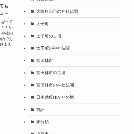
ても
大阪狭山市の神社仏閣
コ～
と思って
太子町
きたとい
）神社の
太子町の古墳
激的でお
近鉄南大
太子町の神社仏閣
富田林市
富田林市の古墳
富田林市の神社仏閣
日本武尊ゆかりの地
書評
未分類
松原市