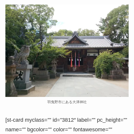
羽曳野市にある大津神社
[st-card myclass=”” id=”3812″ label=”” pc_height=””
name=”” bgcolor=”” color=”” fontawesome=””