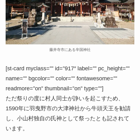
藤井寺市にある辛国神社
[st-card myclass=”” id=”917″ label=”” pc_height=””
name=”” bgcolor=”” color=”” fontawesome=””
readmore=”on” thumbnail=”on” type=””]
ただ祭りの度に村人同士が諍いを起こすため、
1590年に羽曳野市の大津神社から牛頭天王を勧請
し、小山村独自の氏神として祭ったとも記されて
います。