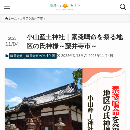
ホーム
エリア
藤井寺市
小山産土神社｜素戔嗚命を祭る地
2023
11/04
区の氏神様～藤井寺市～
2022年3月3日
2023年11月4日
藤井寺市
藤井寺市の神社仏閣