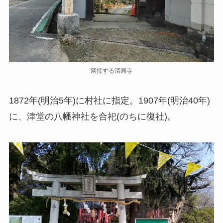
隣接する清圓寺
1872年(明治5年)に村社に指定。1907年(明治40年)
に、津堂の八幡神社を合祀(のちに復社)。