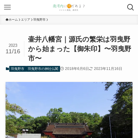
ホーム
エリア
羽曳野市
壷井八幡宮｜源氏の繁栄は羽曳野
2023
から始まった【御朱印】〜羽曳野
11/16
市〜
2018年6月6日
2023年11月16日
羽曳野市
羽曳野市の神社仏閣