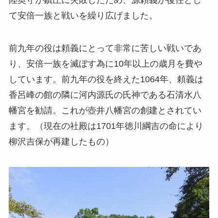
て安倍一族と戦いを繰り広げました。
前九年の役は頼義にとって非常に苦しい戦いであ
り、安倍一族を滅ぼす為に10年以上の歳月を費や
しています。前九年の役を終えた1064年、頼義は
香呂峰の館の隣に河内源氏の氏神である石清水八
幡宮を勧請。これが壺井八幡宮の創建とされてい
ます。（現在の社殿は1701年徳川綱吉の命により
柳沢吉保が再建したもの）