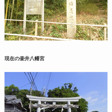
現在の壷井八幡宮