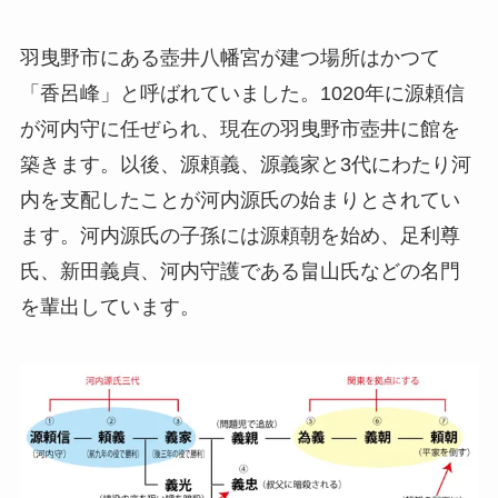
羽曳野市にある壺井八幡宮が建つ場所はかつて
「香呂峰」と呼ばれていました。1020年に源頼信
が河内守に任ぜられ、現在の羽曳野市壺井に館を
築きます。以後、源頼義、源義家と3代にわたり河
内を支配したことが河内源氏の始まりとされてい
ます。河内源氏の子孫には源頼朝を始め、足利尊
氏、新田義貞、河内守護である畠山氏などの名門
を輩出しています。