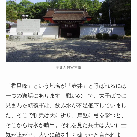
壺井八幡宮本殿
「香呂峰」という地名が「壺井」と呼ばれるには
一つの逸話にあります。戦いの中で、大干ばつに
見まわた頼義軍は、飲み水が不足低下していまし
た。そこで頼義は天に祈り、岸壁に弓を撃つと、
そこから清水が噴出。それを見た兵士は大いに士
気が上がり、大いに敵を打ち破ったと言われま