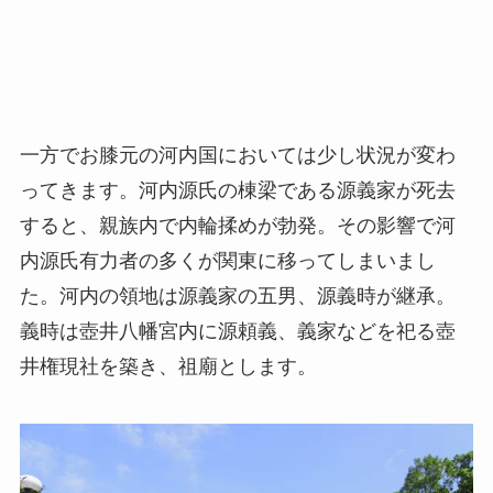
一方でお膝元の河内国においては少し状況が変わ
ってきます。河内源氏の棟梁である源義家が死去
すると、親族内で内輪揉めが勃発。その影響で河
内源氏有力者の多くが関東に移ってしまいまし
た。河内の領地は源義家の五男、源義時が継承。
義時は壺井八幡宮内に源頼義、義家などを祀る壺
井権現社を築き、祖廟とします。