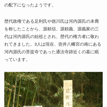
の配下になったようです。
歴代政権である足利氏や徳川氏は河内源氏の末裔
を称したことから、源頼信、源頼義、源義家の三
代は河内源氏の始祖とされ、歴代の権力者に敬わ
れてきました。3人は現在、壺井八幡宮の南にある
河内源氏の菩提寺であった通法寺跡近くの墓に眠
っています。