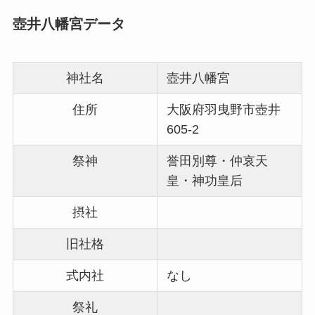
壺井八幡宮データ
神社名
壺井八幡宮
住所
大阪府羽曳野市壺井
605-2
祭神
誉田別尊・仲哀天
皇・神功皇后
摂社
旧社格
式内社
なし
祭礼