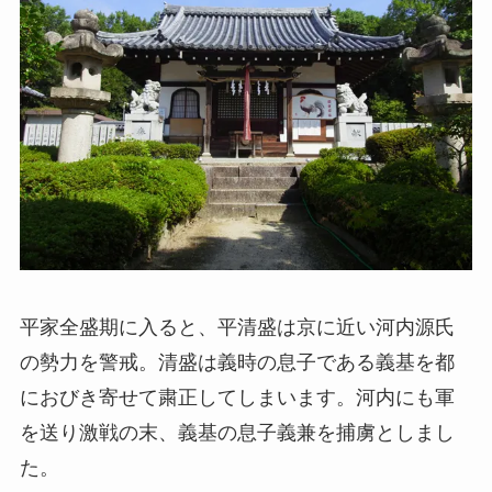
平家全盛期に入ると、平清盛は京に近い河内源氏
の勢力を警戒。清盛は義時の息子である義基を都
におびき寄せて粛正してしまいます。河内にも軍
を送り激戦の末、義基の息子義兼を捕虜としまし
た。