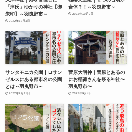
「津氏」ゆかりの神社【御
合体？！～羽曳野市～
朱印】～羽曳野市～
2022年10月9日
2022年12月4日
サンタモニカ公園｜ロサン
菅原大明神｜菅原とあるの
ゼルスにある都市名の公園
にお稲荷さんを祭る神社〜
とは～羽曳野市～
羽曳野市〜
2022年9月11日
2022年9月4日