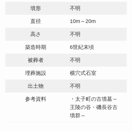
墳形
不明
直径
10m～20m
高さ
不明
築造時期
6世紀末頃
被葬者
不明
埋葬施設
横穴式石室
出土物
不明
参考資料
・太子町の古墳墓～
王陵の谷・磯長谷古
墳群～