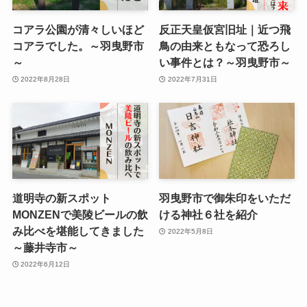
コアラ公園が清々しいほど
反正天皇仮宮旧址｜近つ飛
コアラでした。～羽曳野市
鳥の由来ともなって恐ろし
～
い事件とは？～羽曳野市～
2022年8月28日
2022年7月31日
道明寺の新スポット
羽曳野市で御朱印をいただ
MONZENで美陵ビールの飲
ける神社６社を紹介
み比べを堪能してきました
2022年5月8日
～藤井寺市～
2022年6月12日