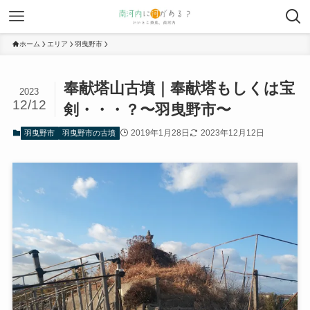
ホーム
エリア
羽曳野市
奉献塔山古墳｜奉献塔もしくは宝
2023
12/12
剣・・・？〜羽曳野市〜
2019年1月28日
2023年12月12日
羽曳野市
羽曳野市の古墳