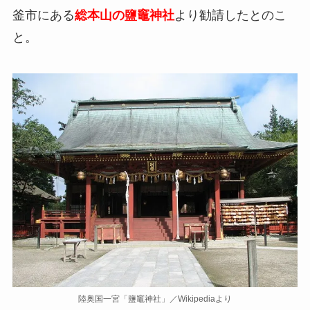
釜市にある
総本山の鹽竈神社
より勧請したとのこ
と。
陸奥国一宮「鹽竈神社」／Wikipediaより