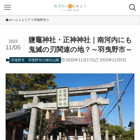
ホーム
エリア
羽曳野市
鹽竈神社・正神神社｜南河内にも
2023
11/05
鬼滅の刃関連の地？～羽曳野市～
2020年11月17日
2023年11月5日
羽曳野市
羽曳野市の神社仏閣