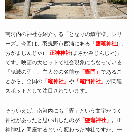
南河内の神社を紹介する「となりの鎮守様」シリ
ーズ。今回は、羽曳野市西浦にある「
鹽竈神社
(し
おがまじんじゃ)・
正神神社
(まさかみじんじゃ)」
です。映画の大ヒットで社会現象にもなっている
「鬼滅の刃」。主人公の名前が
「竈門」
であるこ
とから、全国の
「竈神社」
や
「竈門神社」
が関連
スポットとして注目されています。
そういえば、南河内にも「竈」という文字がつく
神社があったと思い出したのが
「鹽竈神社」
。正
神神社と同座するという変わった神社ですが、一