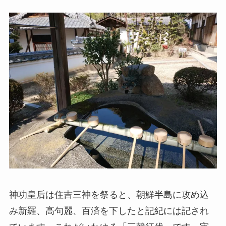
神功皇后は住吉三神を祭ると、朝鮮半島に攻め込
み新羅、高句麗、百済を下したと記紀には記され