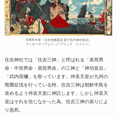
月岡芳年筆「日本史略図会 第十五代神功皇后」
ウィキペディアより（パブリック・ドメイン）
住吉神社では「住吉三神」と呼ばれる
「表筒男
命・中筒男命・底筒男命」
の三神と
「神功皇后」
「武内宿禰」
を祭っています。仲哀天皇が九州の
熊襲征伐を行っている時、住吉三神は朝鮮半島を
攻めるよう仲哀天皇に神託します。しかし仲哀天
皇はそれを信じなかった為、住吉三神の祟りによ
り急死。