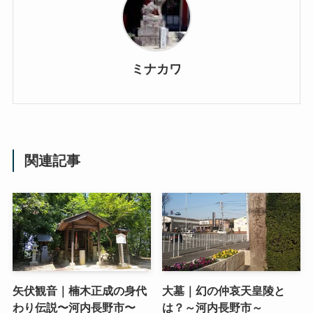
ミナカワ
関連記事
矢伏観音｜楠木正成の身代
大墓｜幻の仲哀天皇陵と
わり伝説〜河内長野市〜
は？～河内長野市～