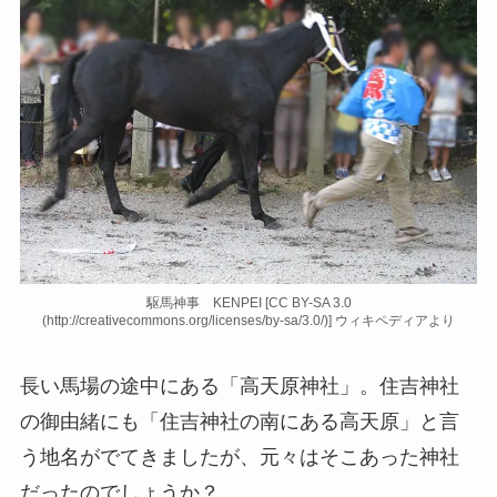
駆馬神事 KENPEI [CC BY-SA 3.0
(http://creativecommons.org/licenses/by-sa/3.0/)] ウィキペディアより
長い馬場の途中にある「高天原神社」。住吉神社
の御由緒にも「住吉神社の南にある高天原」と言
う地名がでてきましたが、元々はそこあった神社
だったのでしょうか？