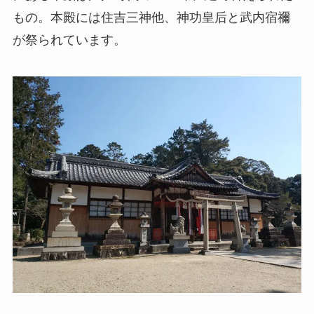
もの。本殿には住吉三神他、神功皇后と武内宿禰
が祭られています。