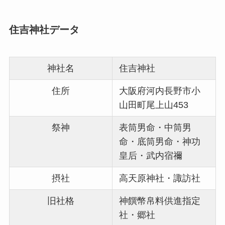
住吉神社データ
神社名
住吉神社
住所
大阪府河内長野市小
山田町尾上山453
祭神
表筒男命・中筒男
命・底筒男命・神功
皇后・武内宿禰
摂社
高天原神社・諏訪社
旧社格
神饌幣帛料供進指定
社・郷社