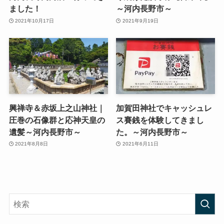
ました！
～河内長野市～
2021年10月17日
2021年9月19日
興禅寺＆赤坂上之山神社｜
加賀田神社でキャッシュレ
圧巻の石像群と応神天皇の
ス賽銭を体験してきまし
遺髪～河内長野市～
た。～河内長野市～
2021年8月8日
2021年6月11日