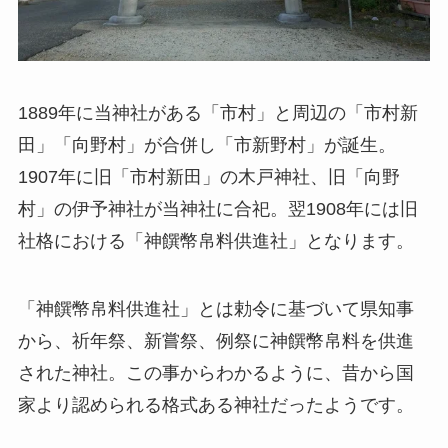
1889年に当神社がある「市村」と周辺の「市村新
田」「向野村」が合併し「市新野村」が誕生。
1907年に旧「市村新田」の木戸神社、旧「向野
村」の伊予神社が当神社に合祀。翌1908年には旧
社格における「神饌幣帛料供進社」となります。
「神饌幣帛料供進社」とは勅令に基づいて県知事
から、祈年祭、新嘗祭、例祭に神饌幣帛料を供進
された神社。この事からわかるように、昔から国
家より認められる格式ある神社だったようです。