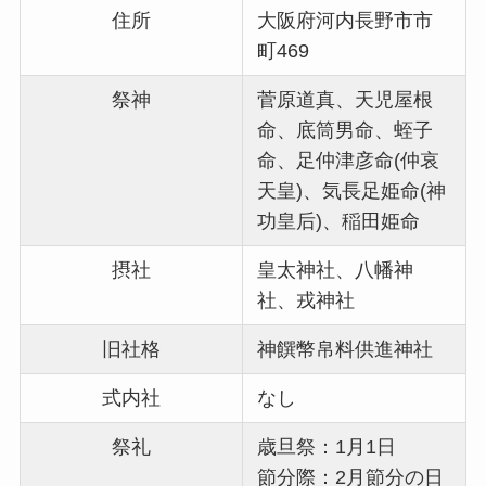
住所
大阪府河内長野市市
町469
祭神
菅原道真、天児屋根
命、底筒男命、蛭子
命、足仲津彦命(仲哀
天皇)、気長足姫命(神
功皇后)、稲田姫命
摂社
皇太神社、八幡神
社、戎神社
旧社格
神饌幣帛料供進神社
式内社
なし
祭礼
歳旦祭：1月1日
節分際：2月節分の日