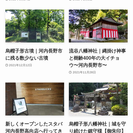
烏帽子形古墳｜河内長野市
流谷八幡神社｜縄掛け神事
に残る数少ない古墳
と樹齢400年の大イチョ
ウ〜河内長野市〜
2021年12月12日
2021年11月28日
新しくオープンしたスタバ
烏帽子形八幡神社｜城を守
河内長野高向店へ行ってき
り続けた鎮守様【御朱印】