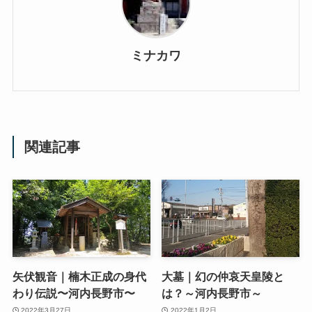
ミナカワ
関連記事
矢伏観音｜楠木正成の身代
大墓｜幻の仲哀天皇陵と
わり伝説〜河内長野市〜
は？～河内長野市～
2022年3月27日
2022年1月2日