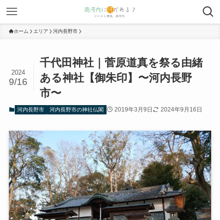
ホーム
エリア
河内長野市
千代田神社｜菅原道真を祭る由緒
2024
ある神社【御朱印】〜河内長野
9/16
市〜
2019年3月9日
2024年9月16日
河内長野市
河内長野市の神社仏閣