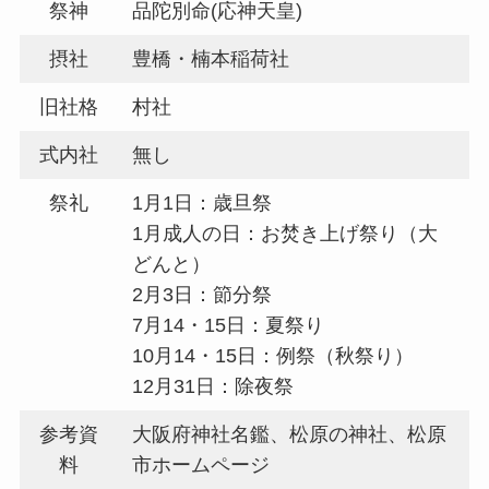
祭神
品陀別命(応神天皇)
摂社
豊橋・楠本稲荷社
旧社格
村社
式内社
無し
祭礼
1月1日：歳旦祭
1月成人の日：お焚き上げ祭り（大
どんと）
2月3日：節分祭
7月14・15日：夏祭り
10月14・15日：例祭（秋祭り）
12月31日：除夜祭
参考資
大阪府神社名鑑、松原の神社、松原
料
市ホームページ