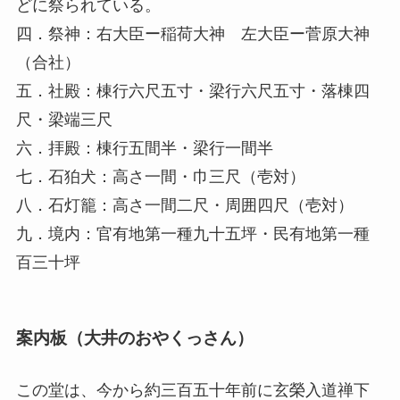
どに祭られている。
四．祭神：右大臣ー稲荷大神 左大臣ー菅原大神
（合社）
五．社殿：棟行六尺五寸・梁行六尺五寸・落棟四
尺・梁端三尺
六．拝殿：棟行五間半・梁行一間半
七．石狛犬：高さ一間・巾三尺（壱対）
八．石灯籠：高さ一間二尺・周囲四尺（壱対）
九．境内：官有地第一種九十五坪・民有地第一種
百三十坪
案内板（大井のおやくっさん）
この堂は、今から約三百五十年前に玄榮入道禅下