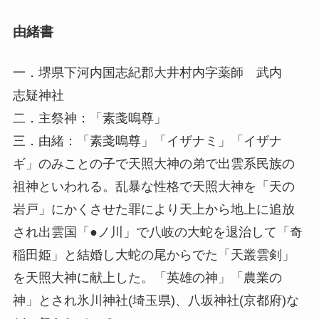
由緒書
一．堺県下河内国志紀郡大井村内字薬師 武内
志疑神社
二．主祭神：「素戔嗚尊」
三．由緒：「素戔嗚尊」「イザナミ」「イザナ
ギ」のみことの子で天照大神の弟で出雲系民族の
祖神といわれる。乱暴な性格で天照大神を「天の
岩戸」にかくさせた罪により天上から地上に追放
され出雲国「●ノ川」で八岐の大蛇を退治して「奇
稲田姫」と結婚し大蛇の尾からでた「天叢雲剣」
を天照大神に献上した。「英雄の神」「農業の
神」とされ氷川神社(埼玉県)、八坂神社(京都府)な