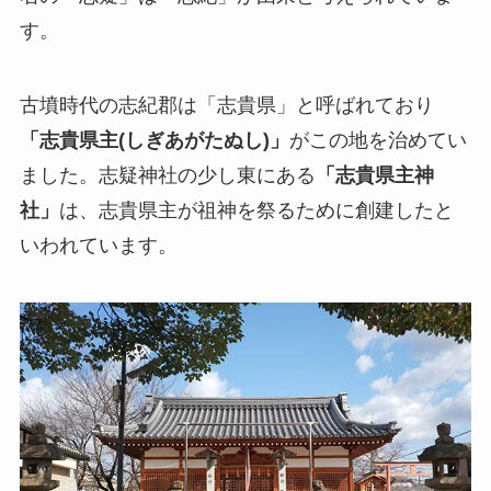
す。
古墳時代の志紀郡は「志貴県」と呼ばれており
「志貴県主(しぎあがたぬし)」
がこの地を治めてい
ました。志疑神社の少し東にある
「志貴県主神
社」
は、志貴県主が祖神を祭るために創建したと
いわれています。