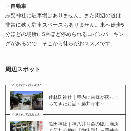
・自動車
志疑神社に駐車場はありません。また周辺の道は
非常に狭く駐車スペースもありません。東へ徒歩5
分ほどの場所に5台ほど停められるコインパーキン
グがあるので、そこから徒歩がおススメです。
周辺スポット
あわせて読みたい
伴林氏神社｜境内に雷様が落っこ
ちてきたお話～藤井寺市～
あわせて読みたい
黒田神社｜神八井耳命の隠し廟所
と伝わる神社【御朱印】～藤井寺