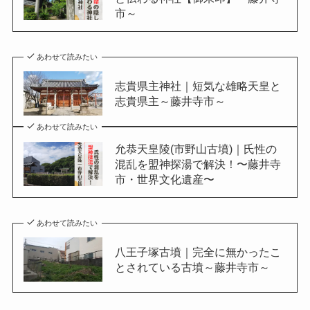
市～
あわせて読みたい
志貴県主神社｜短気な雄略天皇と
志貴県主～藤井寺市～
あわせて読みたい
允恭天皇陵(市野山古墳)｜氏性の
混乱を盟神探湯で解決！〜藤井寺
市・世界文化遺産〜
あわせて読みたい
八王子塚古墳｜完全に無かったこ
とされている古墳～藤井寺市～