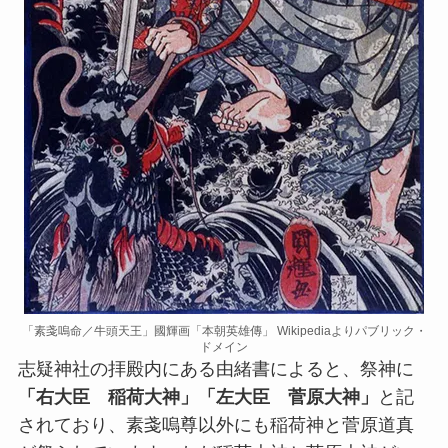
「素戔嗚命／牛頭天王」國輝画「本朝英雄傳」 Wikipediaよりパブリック・
ドメイン
志疑神社の拝殿内にある由緒書によると、祭神に
「右大臣 稲荷大神」「左大臣 菅原大神」
と記
されており、素戔嗚尊以外にも稲荷神と菅原道真